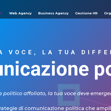
Web Agency
Business Agency
Gestione HR
Org
A VOCE, LA TUA DIFF
icazione po
politico affollato, la tua voce deve emergere
rategie di comunicazione politica che amplif