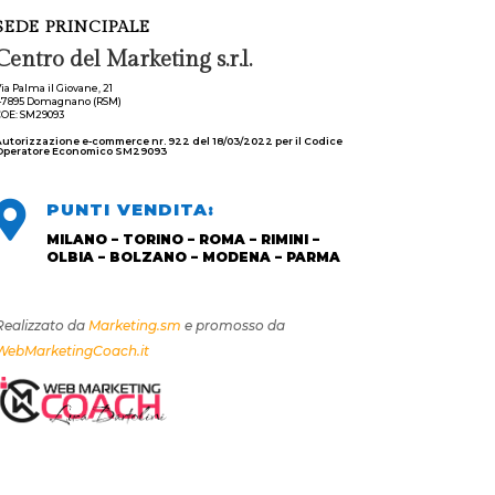
SEDE PRINCIPALE
Centro del Marketing s.r.l.
ia Palma il Giovane, 21
47895 Domagnano (RSM)
OE: SM29093
utorizzazione e-commerce nr. 922 del 18/03/2022 per il Codice
Operatore Economico SM29093

PUNTI VENDITA:
MILANO – TORINO – ROMA – RIMINI –
OLBIA – BOLZANO – MODENA – PARMA
Realizzato da
Marketing.sm
e promosso da
WebMarketingCoach.it