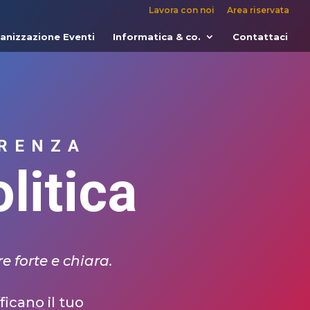
Lavora con noi
Area riservata
anizzazione Eventi
Informatica & co.
Contattaci
ERENZA
litica
 forte e chiara.
icano il tuo