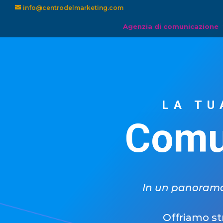
info@centrodelmarketing.com
Agenzia di comunicazione
LA TU
Comun
In un panorama 
Offriamo st