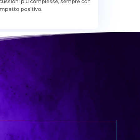
scussioni più complesse, sempre con
impatto positivo.