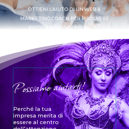
OTTIENI L’AIUTO DI UN WEB &
MARKETING COACH PER RISOLVERE
PICCOLI E GRANDI PROBLEMI
Possiamo aiutarti!
Perché la tua
impresa merita di
essere al centro
dell’attenzione.