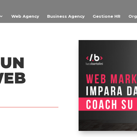
Web Agency
Business Agency
Gestione HR
Org
 UN
WEB