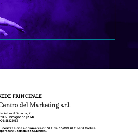
SEDE PRINCIPALE
Centro del Marketing s.r.l.
ia Palma il Giovane, 21
47895 Domagnano (RSM)
OE: SM29093
utorizzazione e-commerce nr. 922 del 18/03/2022 per il Codice
Operatore Economico SM29093